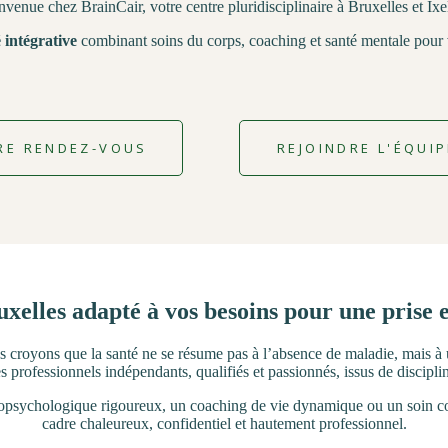
nvenue chez BrainCair, votre centre pluridisciplinaire à Bruxelles et Ixel
 intégrative
combinant soins du corps, coaching et santé mentale pour v
RE RENDEZ-VOUS
REJOINDRE L'ÉQUIP
uxelles adapté à vos besoins pour une prise 
nous croyons que la santé ne se résume pas à l’absence de maladie, mais à
es professionnels indépendants, qualifiés et passionnés, issus de discipl
ropsychologique rigoureux, un coaching de vie dynamique ou un soin cor
cadre chaleureux, confidentiel et hautement professionnel.