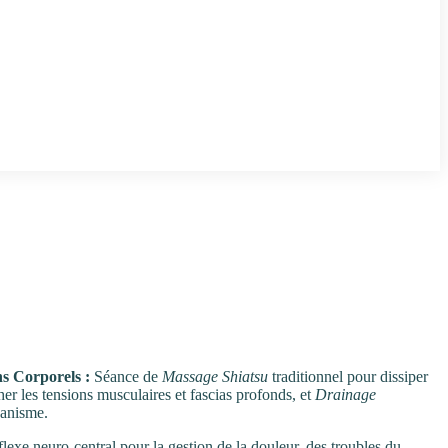
s Corporels :
Séance de
Massage Shiatsu
traditionnel pour dissiper
er les tensions musculaires et fascias profonds, et
Drainage
ganisme.
exe neuro-central pour la gestion de la douleur, des troubles du