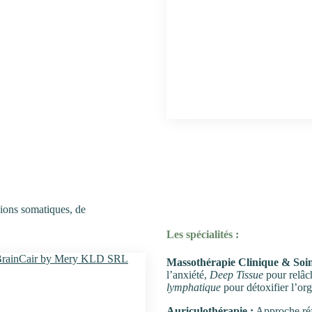
sions somatiques, de
Les spécialités :
Massothérapie Clinique & Soin
l’anxiété,
Deep Tissue
pour relâch
lymphatique
pour détoxifier l’or
Auriculothérapie :
Approche réfl